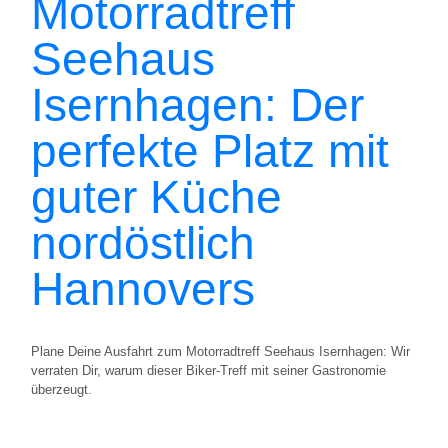
Motorradtreff
Seehaus
Isernhagen: Der
perfekte Platz mit
guter Küche
nordöstlich
Hannovers
Plane Deine Ausfahrt zum Motorradtreff Seehaus Isernhagen: Wir
verraten Dir, warum dieser Biker-Treff mit seiner Gastronomie
überzeugt.