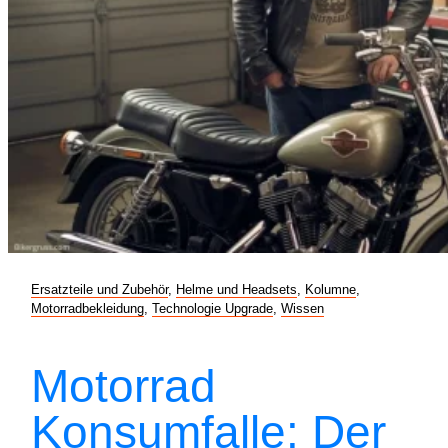
Ersatzteile und Zubehör
,
Helme und Headsets
,
Kolumne
,
Motorradbekleidung
,
Technologie Upgrade
,
Wissen
Motorrad
Konsumfalle: Der