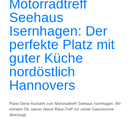
Motorradtreff
Seehaus
Isernhagen: Der
perfekte Platz mit
guter Küche
nordöstlich
Hannovers
Plane Deine Ausfahrt zum Motorradtreff Seehaus Isernhagen: Wir
verraten Dir, warum dieser Biker-Treff mit seiner Gastronomie
überzeugt.