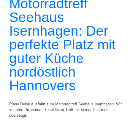
Motorradtreff
Seehaus
Isernhagen: Der
perfekte Platz mit
guter Küche
nordöstlich
Hannovers
Plane Deine Ausfahrt zum Motorradtreff Seehaus Isernhagen: Wir
verraten Dir, warum dieser Biker-Treff mit seiner Gastronomie
überzeugt.