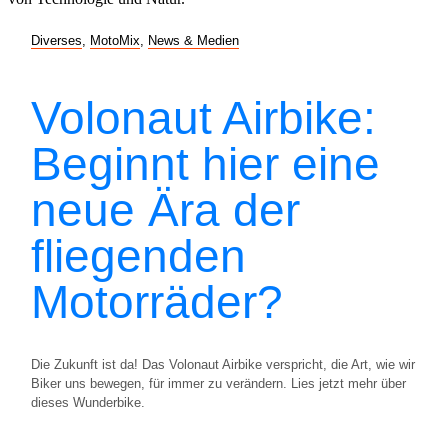
Diverses
,
MotoMix
,
News & Medien
Volonaut Airbike:
Beginnt hier eine
neue Ära der
fliegenden
Motorräder?
Die Zukunft ist da! Das Volonaut Airbike verspricht, die Art, wie wir
Biker uns bewegen, für immer zu verändern. Lies jetzt mehr über
dieses Wunderbike.