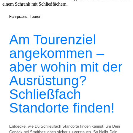
Fahrpraxis
,
Touren
Am Tourenziel
angekommen –
aber wohin mit der
Ausrüstung?
Schließfach
Standorte finden!
Entdecke, wie Du Schließfach Standorte finden kannst, um Dein
Gepäck bei Stadtbesuchen sicher zu verstauen. So bleibt Dein