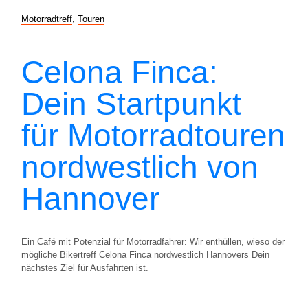
Motorradtreff
,
Touren
Celona Finca:
Dein Startpunkt
für Motorradtouren
nordwestlich von
Hannover
Ein Café mit Potenzial für Motorradfahrer: Wir enthüllen, wieso der
mögliche Bikertreff Celona Finca nordwestlich Hannovers Dein
nächstes Ziel für Ausfahrten ist.