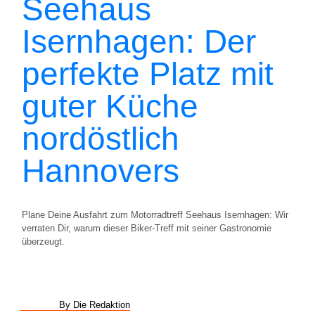
Seehaus
Isernhagen: Der
perfekte Platz mit
guter Küche
nordöstlich
Hannovers
Plane Deine Ausfahrt zum Motorradtreff Seehaus Isernhagen: Wir
verraten Dir, warum dieser Biker-Treff mit seiner Gastronomie
überzeugt.
By Die Redaktion