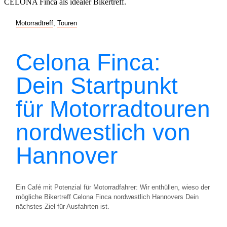
Motorradtreff
,
Touren
Celona Finca:
Dein Startpunkt
für Motorradtouren
nordwestlich von
Hannover
Ein Café mit Potenzial für Motorradfahrer: Wir enthüllen, wieso der
mögliche Bikertreff Celona Finca nordwestlich Hannovers Dein
nächstes Ziel für Ausfahrten ist.