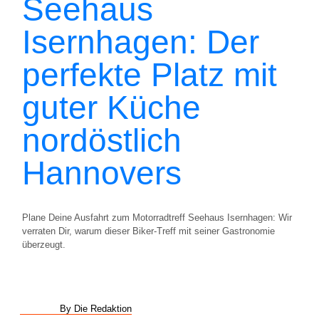
Seehaus
Isernhagen: Der
perfekte Platz mit
guter Küche
nordöstlich
Hannovers
Plane Deine Ausfahrt zum Motorradtreff Seehaus Isernhagen: Wir
verraten Dir, warum dieser Biker-Treff mit seiner Gastronomie
überzeugt.
By Die Redaktion