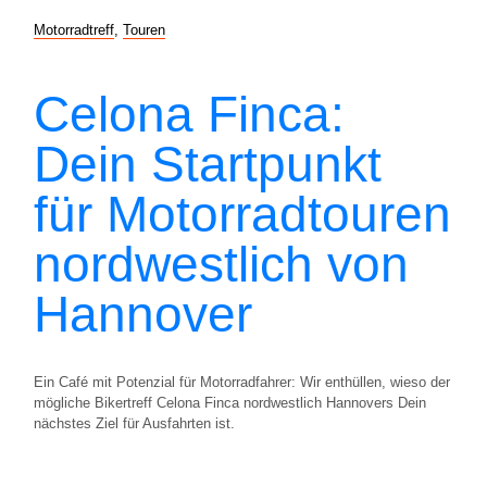
Motorradtreff
,
Touren
Celona Finca:
Dein Startpunkt
für Motorradtouren
nordwestlich von
Hannover
Ein Café mit Potenzial für Motorradfahrer: Wir enthüllen, wieso der
mögliche Bikertreff Celona Finca nordwestlich Hannovers Dein
nächstes Ziel für Ausfahrten ist.